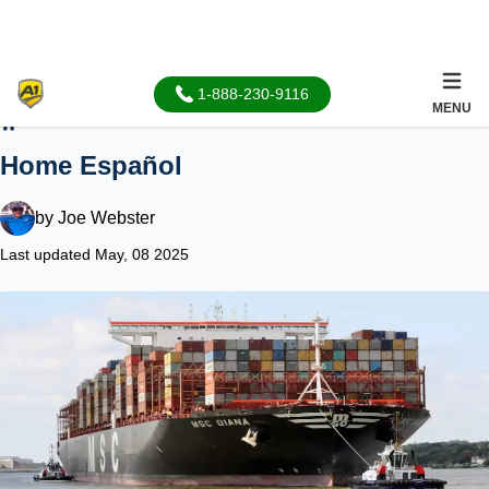
1-888-230-9116
MENU
Home
Home Español
by
Joe Webster
Last updated May, 08 2025