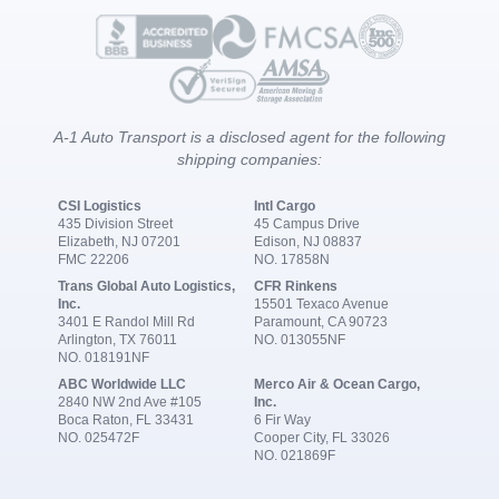
A-1 Auto Transport is a disclosed agent for the following
shipping companies:
CSI Logistics
Intl Cargo
435 Division Street
45 Campus Drive
Elizabeth, NJ 07201
Edison, NJ 08837
FMC 22206
NO. 17858N
Trans Global Auto Logistics,
CFR Rinkens
Inc.
15501 Texaco Avenue
3401 E Randol Mill Rd
Paramount, CA 90723
Arlington, TX 76011
NO. 013055NF
NO. 018191NF
ABC Worldwide LLC
Merco Air & Ocean Cargo,
2840 NW 2nd Ave #105
Inc.
Boca Raton, FL 33431
6 Fir Way
NO. 025472F
Cooper City, FL 33026
NO. 021869F